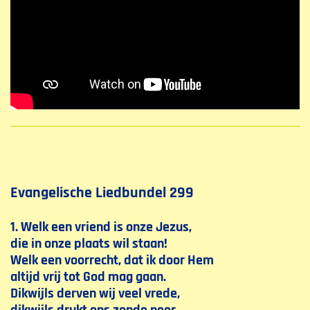
Evangelische Liedbundel 299
1. Welk een vriend is onze Jezus,
die in onze plaats wil staan!
Welk een voorrecht, dat ik door Hem
altijd vrij tot God mag gaan.
Dikwijls derven wij veel vrede,