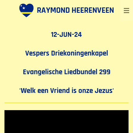
Ga
RAYMOND HEERENVEEN
direct
naar
de
12-JUN-24
hoofdinhoud
Vespers Driekoningenkapel
Evangelische Liedbundel 299
'Welk een Vriend is onze Jezus'