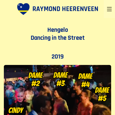
Ga
RAYMOND HEERENVEEN
direct
naar
de
Hengelo
hoofdinhoud
Dancing in the Street
2019