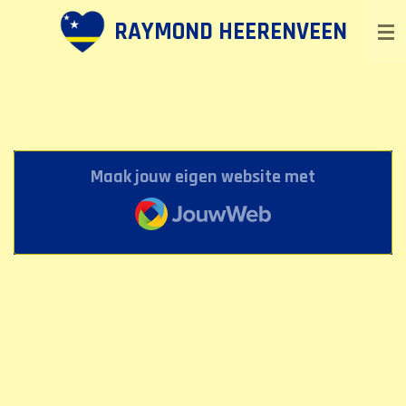
Ga
RAYMOND HEERENVEEN
direct
naar
de
hoofdinhoud
Maak jouw eigen website met
JouwWeb