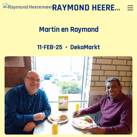
RAYMOND HEERENVEEN
Ga
direct
naar
Martin en Raymond
de
hoofdinhoud
11-FEB-25 • DekaMarkt