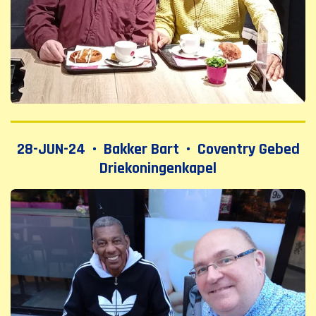
28-JUN-24 • Bakker Bart • Coventry Gebed
Driekoningenkapel