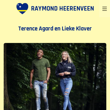
Ga
RAYMOND HEERENVEEN
direct
naar
de
Terence Agard en Lieke Klaver
hoofdinhoud