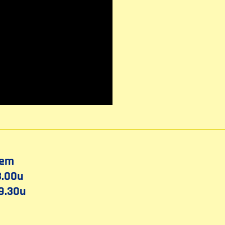
hem
3.00u
9.30u