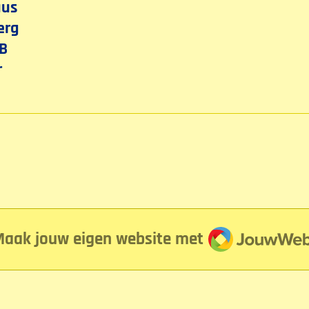
uus
erg
EB
r
JouwWeb
aak jouw eigen website met