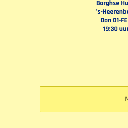
Barghse H
's-Heerenb
Don 01-F
19:30 uu
M