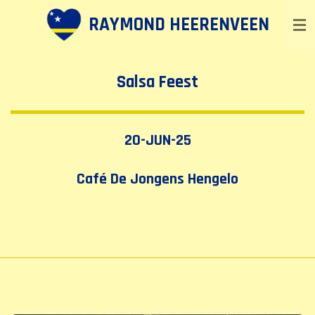
Ga
RAYMOND HEERENVEEN
direct
naar
de
Salsa Feest
hoofdinhoud
20-JUN-25
Café De Jongens Hengelo