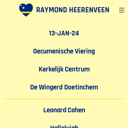
Ga
RAYMOND HEERENVEEN
direct
naar
de
13-JAN-24
hoofdinhoud
Oecumenische Viering
Kerkelijk Centrum
De Wingerd Doetinchem
Leonard Cohen